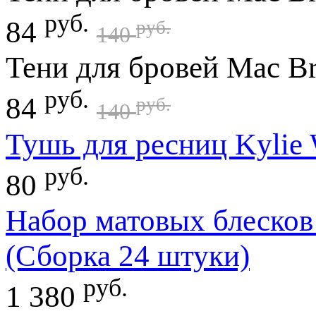
руб.
84
руб.
140
Тени для бровей Mac Br
руб.
84
руб.
140
Тушь для ресниц Kylie 
руб.
80
Набор матовых блесков M
(Сборка 24 штуки)
руб.
1 380