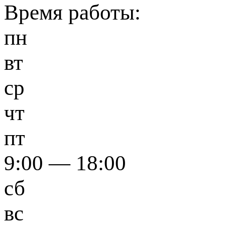
Время работы:
пн
вт
ср
чт
пт
9:00 — 18:00
сб
вс