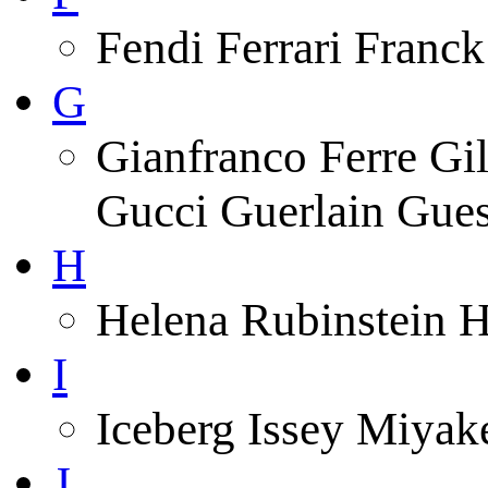
Fendi Ferrari Franck
G
Gianfranco Ferre Gi
Gucci Guerlain Gue
H
Helena Rubinstein 
I
Iceberg Issey Miyak
J