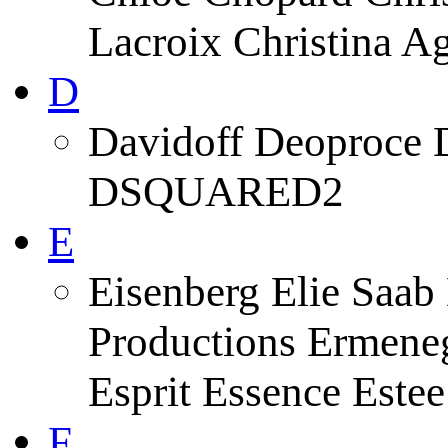
Lacroix Christina A
D
Davidoff Deoproce 
DSQUARED2
E
Eisenberg Elie Saab
Productions Ermeneg
Esprit Essence Este
F