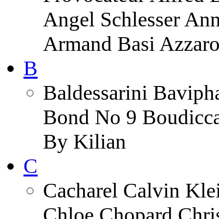
Angel Schlesser An
Armand Basi Azzar
B
Baldessarini Baviph
Bond No 9 Boudicca
By Kilian
C
Cacharel Calvin Klei
Chloe Chopard Chris