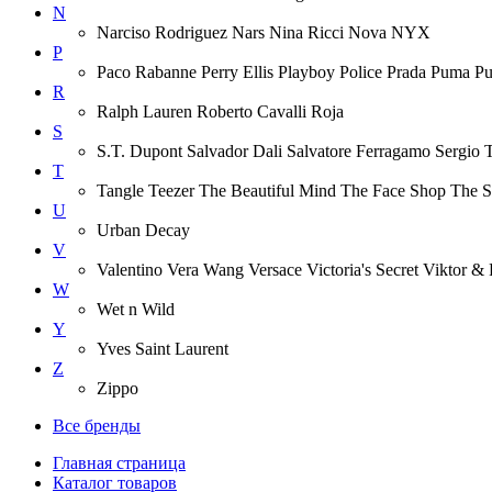
N
Narciso Rodriguez Nars Nina Ricci Nova NYX
P
Paco Rabanne Perry Ellis Playboy Police Prada Puma P
R
Ralph Lauren Roberto Cavalli Roja
S
S.T. Dupont Salvador Dali Salvatore Ferragamo Sergio 
T
Tangle Teezer The Beautiful Mind The Face Shop The 
U
Urban Decay
V
Valentino Vera Wang Versace Victoria's Secret Viktor & 
W
Wet n Wild
Y
Yves Saint Laurent
Z
Zippo
Все бренды
Главная страница
Каталог товаров