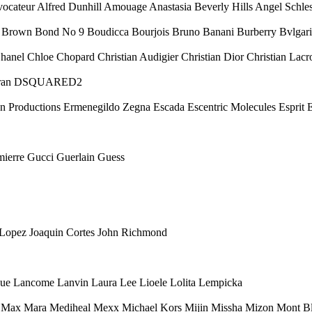
ocateur Alfred Dunhill Amouage Anastasia Beverly Hills Angel Schl
i Brown Bond No 9 Boudicca Bourjois Bruno Banani Burberry Bvlgari
Chanel Chloe Chopard Christian Audigier Christian Dior Christian Lacr
 Karan DSQUARED2
Eon Productions Ermenegildo Zegna Escada Escentric Molecules Esprit
mierre Gucci Guerlain Guess
r Lopez Joaquin Cortes John Richmond
ique Lancome Lanvin Laura Lee Lioele Lolita Lempicka
ax Mara Mediheal Mexx Michael Kors Mijin Missha Mizon Mont Bl