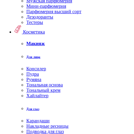
Мужская парфюмерия
Мини-парфюмерия
Парфюмерия высший сорт
Дезодоранты
Тестеры
Косметика
Макияж
Для лица
Консилер
Пудра
Румяна
Тональная основа
Тональный крем
Хайлайтер
Для глаз
Карандаши
Накладные ресницы
Подводка для глаз